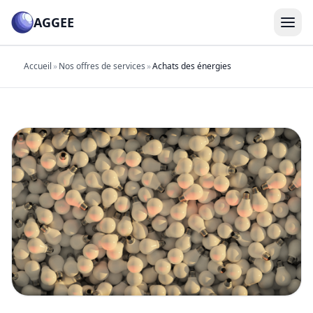
AGGEE
Ouvr
Accueil
Accueil
»
Nos offres de services
»
Achats des énergies
Qui sommes-nous
Nos valeurs
Nos services
Contact